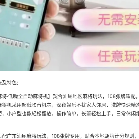
及特色;
麻将·低噪全自动麻将机】契合汕尾地区麻将玩法，108张牌适配
麻将机采用超低噪音机芯，深夜娱乐不扰家人邻居，洗牌快速精
便，小户型也能轻松摆放，操作简单，长辈轻松上手，日常休闲
适配广东汕尾麻将玩法，108张牌专用，贴合本地胡牌计分规则