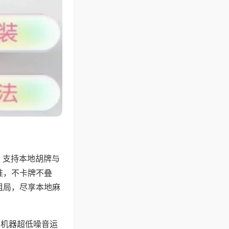
，支持本地胡牌与
准，不卡牌不叠
组局，尽享本地麻
，机器超低噪音运