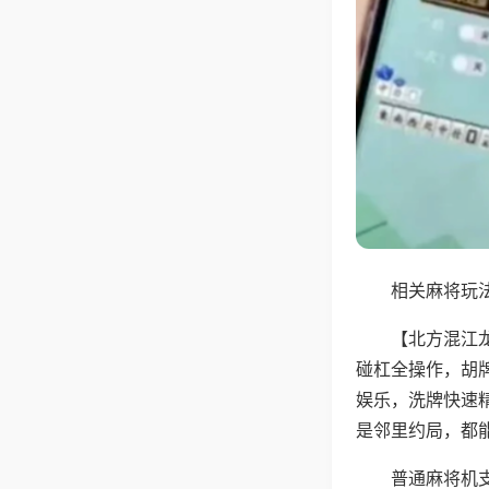
相关麻将玩法
【北方混江
碰杠全操作，胡
娱乐，洗牌快速
是邻里约局，都
普通麻将机