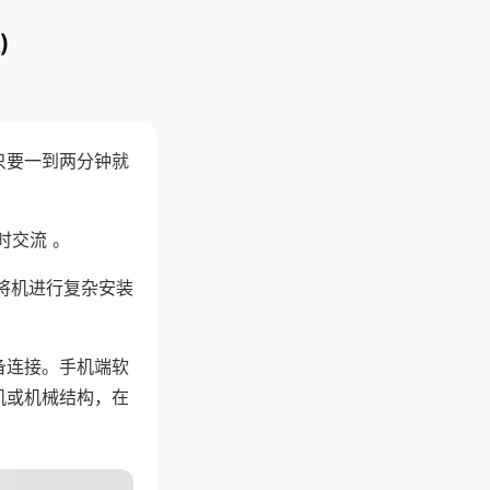
)
只要一到两分钟就
。
时交流 。
将机进行复杂安装
备连接。手机端软
机或机械结构，在