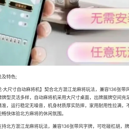
及特色;
龙·大尺寸自动麻将机】契合北方混江龙麻将玩法，兼容136张带
牌牌型灵活多样，自动麻将机采用大尺寸桌面，出牌展牌空间充
精准，运行稳定无噪音，机身材质厚实防摔，家用耐用性拉满，
能畅快体验北方麻将的休闲氛围。
支持北方混江龙麻将玩法，兼容136张带风字牌，可吃碰杠胡，