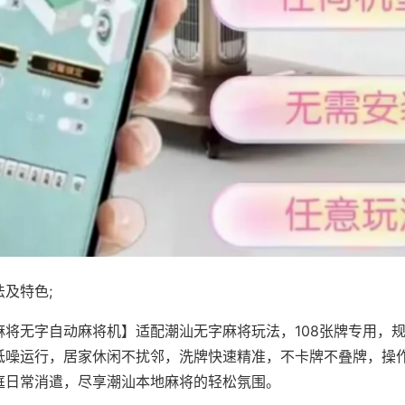
及特色;
麻将无字自动麻将机】适配潮汕无字麻将玩法，108张牌专用，
低噪运行，居家休闲不扰邻，洗牌快速精准，不卡牌不叠牌，操
庭日常消遣，尽享潮汕本地麻将的轻松氛围。