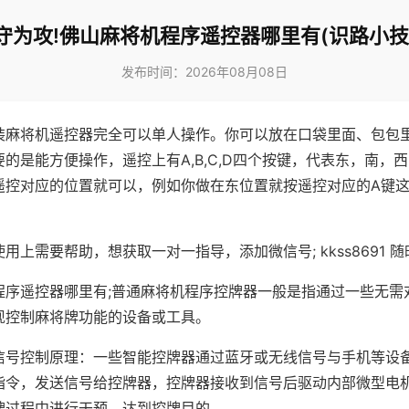
守为攻!佛山麻将机程序遥控器哪里有(识路小技
发布时间：2026年08月08日
装麻将机遥控器完全可以单人操作。你可以放在口袋里面、包包
的是能方便操作，遥控上有A,B,C,D四个按键，代表东，南，
遥控对应的位置就可以，例如你做在东位置就按遥控对应的A键
。
用上需要帮助，想获取一对一指导，添加微信号; kkss8691 随
程序遥控器哪里有;普通麻将机程序控牌器一般是指通过一些无需
现控制麻将牌功能的设备或工具。
信号控制原理：一些智能控牌器通过蓝牙或无线信号与手机等设
指令，发送信号给控牌器，控牌器接收到信号后驱动内部微型电
牌过程中进行干预，达到控牌目的。