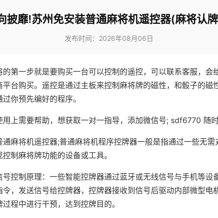
向披靡!苏州免安装普通麻将机遥控器(麻将认牌
发布时间：2026年08月06日
将的第一步就是要购买一台可以控制的遥控，可以联系客服，会
商平台购买。遥控是通过主板来控制麻将牌的磁性，和骰子的磁
通过你预先编好的程序。
用上需要帮助，想获取一对一指导，添加微信号; sdf6770 随时
普通麻将机遥控器;普通麻将机程序控牌器一般是指通过一些无需
现控制麻将牌功能的设备或工具。
信号控制原理：一些智能控牌器通过蓝牙或无线信号与手机等设
指令，发送信号给控牌器，控牌器接收到信号后驱动内部微型电
牌过程中进行干预，达到控牌目的。