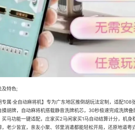
及特色;
胡专属·全自动麻将机】专为广东地区推倒胡玩法定制，适配108
自摸胡牌，自动麻将机搭载静音洗牌机芯，30秒极速完成洗牌叠
、买马功能一键适配，庄家买2马闲家买1马自动结算计分，机身
辨，老少皆宜，亲友小聚、邻里消遣都能轻松开局，还原地道粤