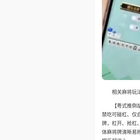
相关麻将玩法
【粤式推倒
禁吃可碰杠、仅
牌，杠开、抢杠
体麻将牌清晰易