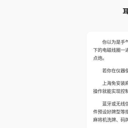
你以为是手
下的电磁线圈一
点炮。
若你在仪器使
上海免安装
操作就能实现控
蓝牙或无线
件预设好牌型等
麻将机洗牌、码