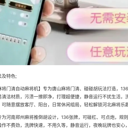
及特色;
麻将门清自动麻将机】专为唐山麻将门清、碰碰胡玩法打造，13
易清洁材质，污渍一擦即净，打理超便捷，静音运行不扰生活，
，可随意摆放客厅、阳台，日常休闲组局，轻松解锁河北麻将乐
专为河南郑州麻将推倒胡设计，136张牌，可碰杠、可点炮，规
操作不费劲，洗牌快速，不用久等，静音运行，夜晚玩牌也安心