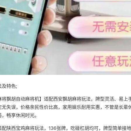
及特色;
麻将飘胡自动麻将机】适配西安飘胡麻将玩法，牌型灵活、易上
定无失误，价格亲民性价比高，家用娱乐耐用实惠，不管是长辈
局，畅享休闲时光。
适配陕西宝鸡麻将玩法，136张牌，吃碰杠胡均可，牌型简单接