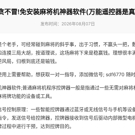
贪不冒!免安装麻将机神器软件(万能遥控器是真
发布时间：2026年08月07日
是个老手，可经常碰到麻将的斜乎事，出于习惯，不赢头一把，
四连摸三局大胡，按道理说，这场麻将下来是稳赢钱。理想很丰
逆风局，归根到底还是输钱。
用上需要帮助，想获取一对一指导，添加微信号; sdf6770 随时
机神器软件;普通麻将机程序控牌器一般是指通过一些无需对麻将
麻将牌功能的设备或工具。
信号控制原理：一些智能控牌器通过蓝牙或无线信号与手机等设
指令，发送信号给控牌器，控牌器接收到信号后驱动内部微型电
牌过程中进行干预，达到控牌目的。