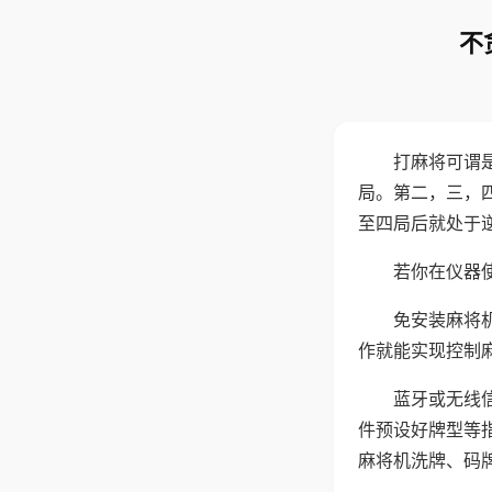
不
打麻将可谓
局。第二，三，
至四局后就处于
若你在仪器使
免安装麻将
作就能实现控制
蓝牙或无线
件预设好牌型等
麻将机洗牌、码