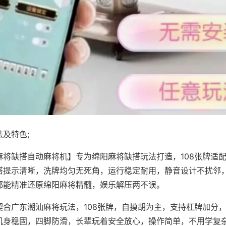
及特色;
麻将缺搭自动麻将机】专为绵阳麻将缺搭玩法打造，108张牌适
搭提示清晰，洗牌均匀无死角，运行稳定耐用，静音设计不扰邻
都能精准还原绵阳麻将精髓，娱乐解压两不误。
契合广东潮汕麻将玩法，108张牌，自摸胡为主，支持杠牌加分
机身稳固，四脚防滑，长辈玩着安全放心，操作简单，不用学复