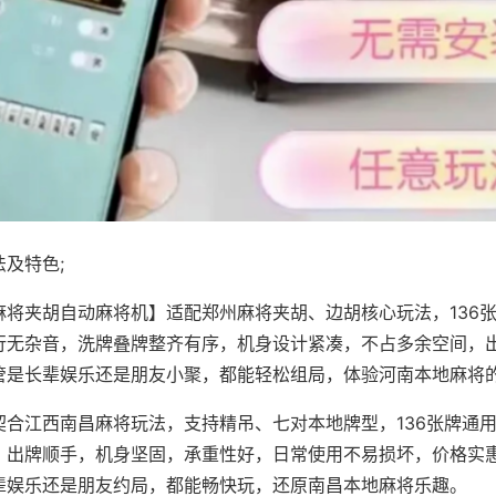
及特色;
麻将夹胡自动麻将机】适配郑州麻将夹胡、边胡核心玩法，136
行无杂音，洗牌叠牌整齐有序，机身设计紧凑，不占多余空间，
管是长辈娱乐还是朋友小聚，都能轻松组局，体验河南本地麻将
契合江西南昌麻将玩法，支持精吊、七对本地牌型，136张牌通
，出牌顺手，机身坚固，承重性好，日常使用不易损坏，价格实
辈娱乐还是朋友约局，都能畅快玩，还原南昌本地麻将乐趣。