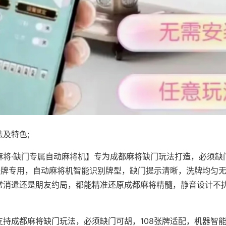
及特色;
麻将·缺门专属自动麻将机】专为成都麻将缺门玩法打造，必须缺
8张牌专用，自动麻将机智能识别牌型，缺门提示清晰，洗牌均匀
常消遣还是朋友约局，都能精准还原成都麻将精髓，静音设计不
支持成都麻将缺门玩法，必须缺门可胡，108张牌适配，机器智