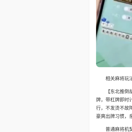
相关麻将玩法
【东北推倒
牌，带杠牌即时
行，不发烫不故
豪爽出牌习惯，
普通麻将机