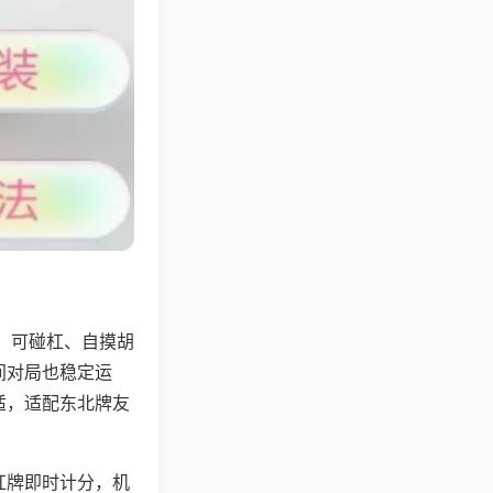
，可碰杠、自摸胡
间对局也稳定运
适，适配东北牌友
杠牌即时计分，机