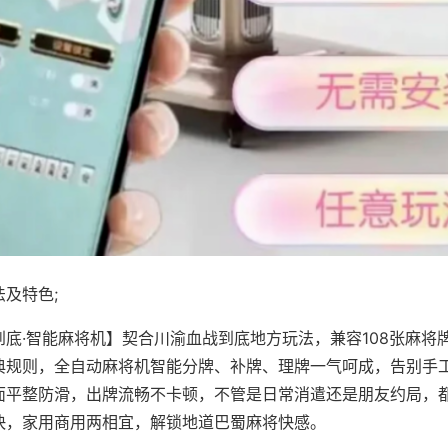
及特色;
到底·智能麻将机】契合川渝血战到底地方玩法，兼容108张麻将
典规则，全自动麻将机智能分牌、补牌、理牌一气呵成，告别手
面平整防滑，出牌流畅不卡顿，不管是日常消遣还是朋友约局，
快，家用商用两相宜，解锁地道巴蜀麻将快感。