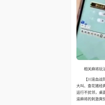
相关麻将玩法
【川渝血战
大叫、查花猪经
运行不扰邻，桌
渝麻将的刺激爽