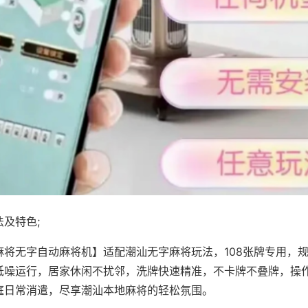
及特色;
麻将无字自动麻将机】适配潮汕无字麻将玩法，108张牌专用，
低噪运行，居家休闲不扰邻，洗牌快速精准，不卡牌不叠牌，操
庭日常消遣，尽享潮汕本地麻将的轻松氛围。