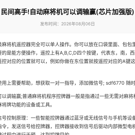
民间高手!自动麻将机可以调输赢(芯片加强版)
发布时间：2026年08月06日
装麻将机遥控器完全可以单人操作。你可以放在口袋里面、包包
的是能方便操作，遥控上有A,B,C,D四个按键，代表东，南，
遥控对应的位置就可以，例如你做在东位置就按遥控对应的A键
。
用上需要帮助，想获取一对一指导，添加微信号; sdf6770 随时
可以调输赢;普通麻将机程序控牌器一般是指通过一些无需对麻将
麻将牌功能的设备或工具。
信号控制原理：一些智能控牌器通过蓝牙或无线信号与手机等设
指令，发送信号给控牌器，控牌器接收到信号后驱动内部微型电
牌过程中进行干预，达到控牌目的。