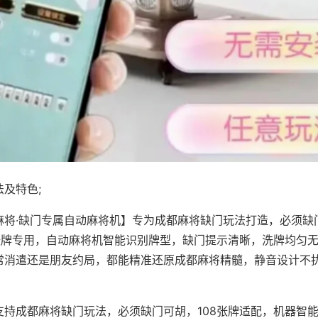
及特色;
麻将·缺门专属自动麻将机】专为成都麻将缺门玩法打造，必须缺
8张牌专用，自动麻将机智能识别牌型，缺门提示清晰，洗牌均匀
常消遣还是朋友约局，都能精准还原成都麻将精髓，静音设计不
支持成都麻将缺门玩法，必须缺门可胡，108张牌适配，机器智