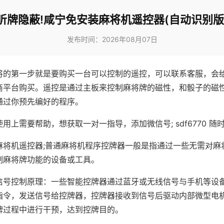
听牌隐蔽!咸宁免安装麻将机遥控器(自动识别版
发布时间：2026年08月07日
将的第一步就是要购买一台可以控制的遥控，可以联系客服，会
商平台购买。遥控是通过主板来控制麻将牌的磁性，和骰子的磁
通过你预先编好的程序。
用上需要帮助，想获取一对一指导，添加微信号; sdf6770 随时
麻将机遥控器;普通麻将机程序控牌器一般是指通过一些无需对麻
制麻将牌功能的设备或工具。
信号控制原理：一些智能控牌器通过蓝牙或无线信号与手机等设
指令，发送信号给控牌器，控牌器接收到信号后驱动内部微型电
牌过程中进行干预，达到控牌目的。