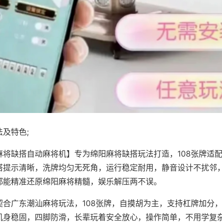
及特色;
麻将缺搭自动麻将机】专为绵阳麻将缺搭玩法打造，108张牌适
搭提示清晰，洗牌均匀无死角，运行稳定耐用，静音设计不扰邻
都能精准还原绵阳麻将精髓，娱乐解压两不误。
契合广东潮汕麻将玩法，108张牌，自摸胡为主，支持杠牌加分
机身稳固，四脚防滑，长辈玩着安全放心，操作简单，不用学复