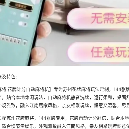
及特色;
麻将·花牌计分自动麻将机】专为苏州花牌麻将玩法定制，144张
倍，贴合本地休闲玩法，自动麻将机静音洗牌，运行柔和，桌面
外观雅致，融入江南居家风格，亲友相聚玩牌，惬意又温馨，尽
适配苏州花牌麻将，144张牌专用，花牌自动计分翻倍，贴合本
，适合慢节奏娱乐，外观雅致融入江南风格，亲友相聚玩牌惬意