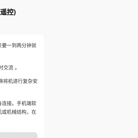
遥控)
只要一到两分钟就
。
时交流 。
麻将机进行复杂安
备连接。手机端软
机或机械结构，在