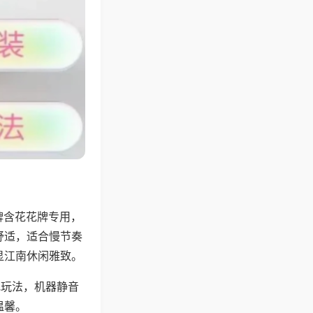
牌含花花牌专用，
舒适，适合慢节奏
显江南休闲雅致。
地玩法，机器静音
温馨。