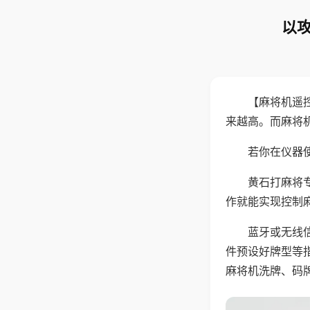
以攻
【麻将机遥
来越高。而麻将
若你在仪器使
黄石打麻将
作就能实现控制
蓝牙或无线
件预设好牌型等
麻将机洗牌、码