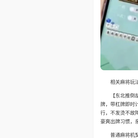
相关麻将玩法
【东北推倒
牌，带杠牌即时
行，不发烫不故
豪爽出牌习惯，
普通麻将机