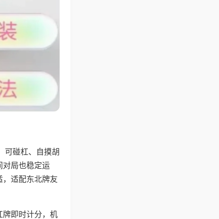
，可碰杠、自摸胡
间对局也稳定运
适，适配东北牌友
杠牌即时计分，机