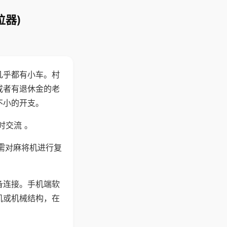
位器)
几乎都有小车。村
或者有退休金的老
不小的开支。
时交流 。
需对麻将机进行复
备连接。手机端软
机或机械结构，在