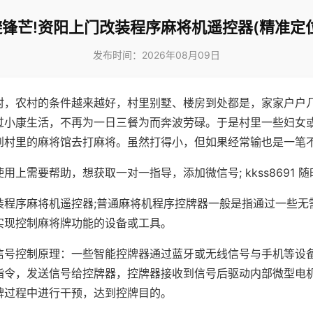
锋芒!资阳上门改装程序麻将机遥控器(精准定
发布时间：2026年08月09日
村，农村的条件越来越好，村里别墅、楼房到处都是，家家户户
过小康生活，不再为一日三餐为而奔波劳碌。于是村里一些妇女
到村里的麻将馆去打麻将。虽然打得小，但如果经常输也是一笔
用上需要帮助，想获取一对一指导，添加微信号; kkss8691 随
装程序麻将机遥控器;普通麻将机程序控牌器一般是指通过一些无
实现控制麻将牌功能的设备或工具。
信号控制原理：一些智能控牌器通过蓝牙或无线信号与手机等设
指令，发送信号给控牌器，控牌器接收到信号后驱动内部微型电
牌过程中进行干预，达到控牌目的。