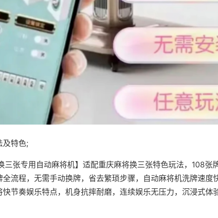
及特色;
·换三张专用自动麻将机】适配重庆麻将换三张特色玩法，108张
牌全流程，无需手动换牌，省去繁琐步骤，自动麻将机洗牌速度
将快节奏娱乐特点，机身抗摔耐磨，连续娱乐无压力，沉浸式体