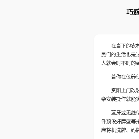
巧避
在当下的农
民们的生活也是
人就会时不时的
若你在仪器使
资阳上门改
杂安装操作就能
蓝牙或无线
件预设好牌型等
麻将机洗牌、码