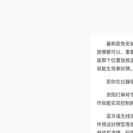
最新款免安
放哪都可以、重要
座那个位置就按
就能生效拿好牌
若你在仪器使
资阳打麻将
作就能实现控制
蓝牙或无线
件预设好牌型等
麻将机洗牌、码