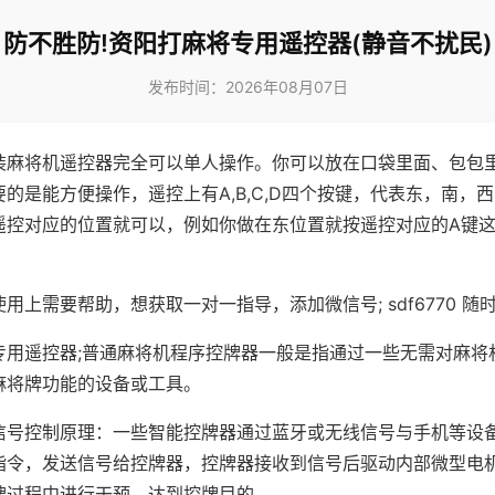
防不胜防!资阳打麻将专用遥控器(静音不扰民)
发布时间：2026年08月07日
装麻将机遥控器完全可以单人操作。你可以放在口袋里面、包包
的是能方便操作，遥控上有A,B,C,D四个按键，代表东，南，
遥控对应的位置就可以，例如你做在东位置就按遥控对应的A键
。
用上需要帮助，想获取一对一指导，添加微信号; sdf6770 随时
专用遥控器;普通麻将机程序控牌器一般是指通过一些无需对麻将
麻将牌功能的设备或工具。
信号控制原理：一些智能控牌器通过蓝牙或无线信号与手机等设
指令，发送信号给控牌器，控牌器接收到信号后驱动内部微型电
牌过程中进行干预，达到控牌目的。