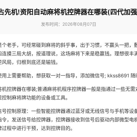
占先机!资阳自动麻将机控牌器在哪装(四代加强
发布时间：2026年08月07日
是个老手，可经常碰到麻将的斜乎事，出于习惯，不赢头一把，
四连摸三局大胡，按道理说，这场麻将下来是稳赢钱。理想很丰
逆风局，归根到底还是输钱。
用上需要帮助，想获取一对一指导，添加微信号; kkss8691 随
将机控牌器在哪装;普通麻将机程序控牌器一般是指通过一些无需
现控制麻将牌功能的设备或工具。
信号控制原理：一些智能控牌器通过蓝牙或无线信号与手机等设
指令，发送信号给控牌器，控牌器接收到信号后驱动内部微型电
牌过程中进行干预，达到控牌目的。