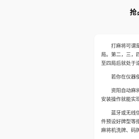
抢
打麻将可谓
局。第二，三，
至四局后就处于
若你在仪器使
资阳自动麻
安装操作就能实
蓝牙或无线
件预设好牌型等
麻将机洗牌、码