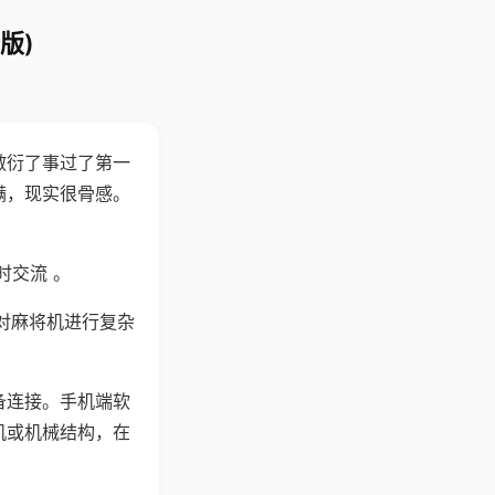
版)
敷衍了事过了第一
满，现实很骨感。
时交流 。
对麻将机进行复杂
备连接。手机端软
机或机械结构，在