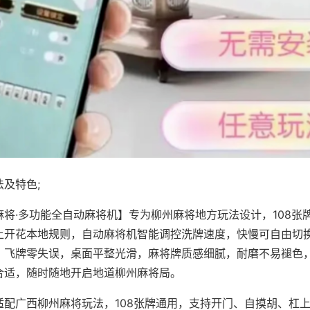
及特色;
麻将·多功能全自动麻将机】专为柳州麻将地方玩法设计，108张
上开花本地规则，自动麻将机智能调控洗牌速度，快慢可自由切
、飞牌零失误，桌面平整光滑，麻将牌质感细腻，耐磨不易褪色
合适，随时随地开启地道柳州麻将局。
适配广西柳州麻将玩法，108张牌通用，支持开门、自摸胡、杠