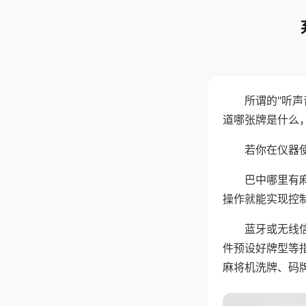
所谓的"听
道哪张牌是什么
若你在仪器使
巴中哪里有
操作就能实现控
蓝牙或无线
件预设好牌型等
麻将机洗牌、码