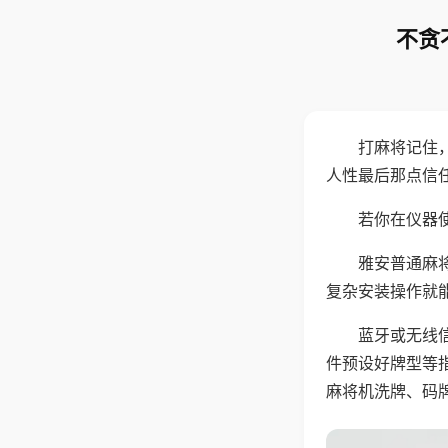
不贪
打麻将记住
人性最后那点信
若你在仪器使
雅安普通麻
复杂安装操作就
蓝牙或无线
件预设好牌型等
麻将机洗牌、码