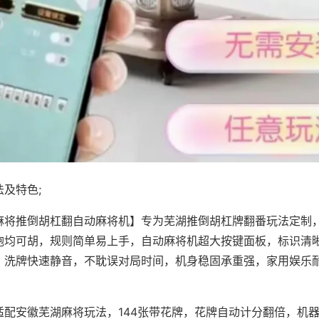
及特色;
麻将推倒胡杠翻自动麻将机】专为芜湖推倒胡杠牌翻番玩法定制，
炮均可胡，规则简单易上手，自动麻将机超大按键面板，标识清
，洗牌快速静音，不耽误对局时间，机身稳固承重强，家用娱乐
。
适配安徽芜湖麻将玩法，144张带花牌，花牌自动计分翻倍，机