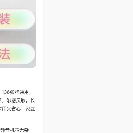
136张牌通用，
晰，触感灵敏，长
耐用又省心，家庭
器静音机芯无杂