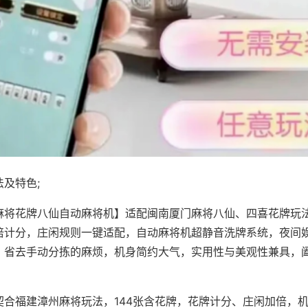
及特色;
麻将花牌八仙自动麻将机】适配闽南厦门麻将八仙、四喜花牌玩法
倍计分，庄闲规则一键适配，自动麻将机超静音洗牌系统，夜间
，省去手动分拣的麻烦，机身简约大气，实用性与美观性兼具，
。
契合福建漳州麻将玩法，144张含花牌，花牌计分、庄闲加倍，