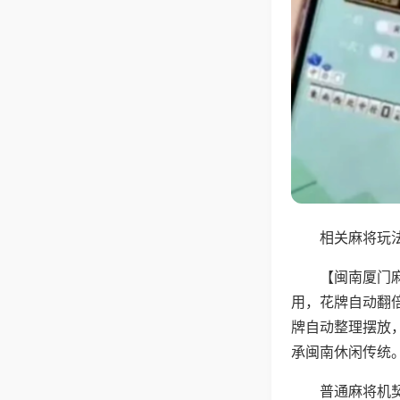
相关麻将玩法
【闽南厦门
用，花牌自动翻
牌自动整理摆放
承闽南休闲传统
普通麻将机