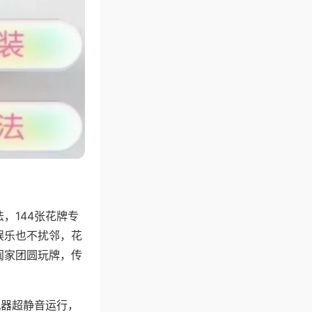
，144张花牌专
娱乐也不扰邻，花
阖家团圆玩牌，传
机器超静音运行，