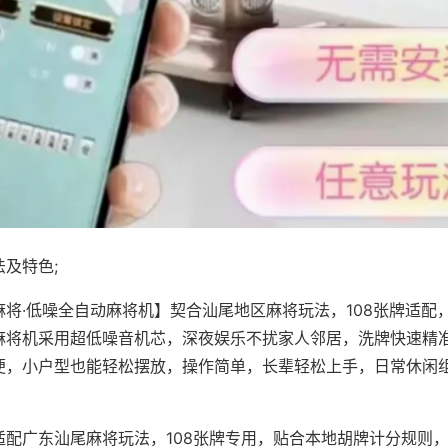
及特色;
麻将·低噪全自动麻将机】契合汕尾地区麻将玩法，108张牌适配
麻将机采用超低噪音机芯，深夜娱乐不扰家人邻居，洗牌快速精
便，小户型也能轻松摆放，操作简单，长辈轻松上手，日常休闲
适配广东汕尾麻将玩法，108张牌专用，贴合本地胡牌计分规则