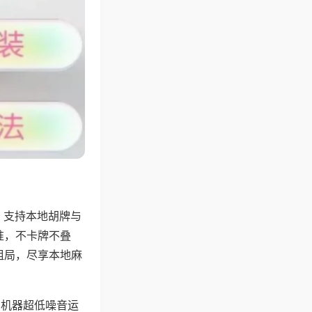
，支持本地胡牌与
准，不卡牌不叠
组局，尽享本地麻
，机器超低噪音运