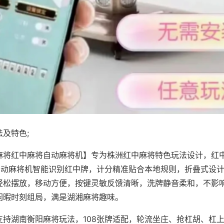
及特色;
麻将红中麻将自动麻将机】专为株洲红中麻将特色玩法设计，红
，自动麻将机智能识别红中牌，计分精准贴合本地规则，折叠式设
轻松摆放，移动方便，按键灵敏反馈清晰，洗牌静音柔和，不影
闲暇时刻组局，满是湖湘麻将趣味。
支持湖南衡阳麻将玩法，108张牌适配，轮流坐庄、抢杠胡、杠