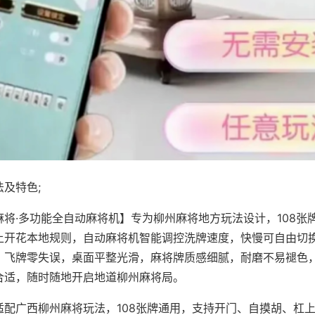
及特色;
麻将·多功能全自动麻将机】专为柳州麻将地方玩法设计，108张
上开花本地规则，自动麻将机智能调控洗牌速度，快慢可自由切
、飞牌零失误，桌面平整光滑，麻将牌质感细腻，耐磨不易褪色
合适，随时随地开启地道柳州麻将局。
适配广西柳州麻将玩法，108张牌通用，支持开门、自摸胡、杠