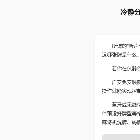
冷静分
所谓的"听
道哪张牌是什么
若你在仪器使
广安免安装
操作就能实现控
蓝牙或无线
件预设好牌型等
麻将机洗牌、码