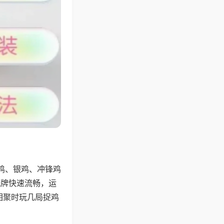
鸡、银鸡、冲锋鸡
洗牌快速流畅，运
相聚时玩几局捉鸡