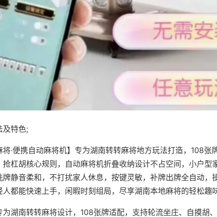
及特色;
麻将·便携自动麻将机】专为湖南转转麻将地方玩法打造，108张
、抢杠胡核心规则，自动麻将机折叠收纳设计不占空间，小户型
洗牌静音柔和，不打扰家人休息，按键灵敏，补牌出牌全自动，
轻人都能快速上手，闲暇时刻组局，尽享湖南本地麻将的轻松趣
专为湖南转转麻将设计，108张牌适配，支持轮流坐庄、自摸胡