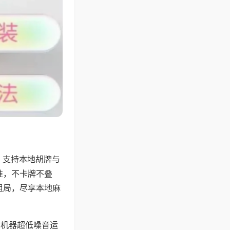
，支持本地胡牌与
准，不卡牌不叠
组局，尽享本地麻
，机器超低噪音运