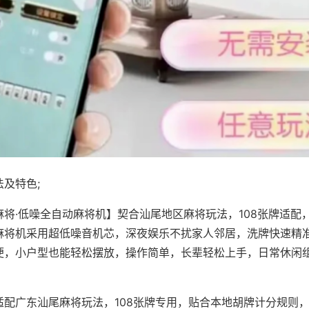
及特色;
麻将·低噪全自动麻将机】契合汕尾地区麻将玩法，108张牌适配
麻将机采用超低噪音机芯，深夜娱乐不扰家人邻居，洗牌快速精
便，小户型也能轻松摆放，操作简单，长辈轻松上手，日常休闲
适配广东汕尾麻将玩法，108张牌专用，贴合本地胡牌计分规则