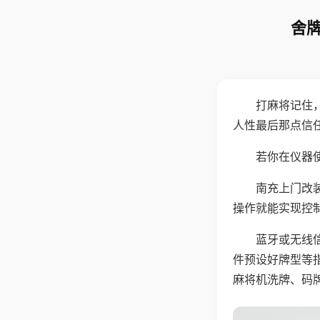
舍牌
打麻将记住
人性最后那点信
若你在仪器使
南充上门改
操作就能实现控
蓝牙或无线
件预设好牌型等
麻将机洗牌、码