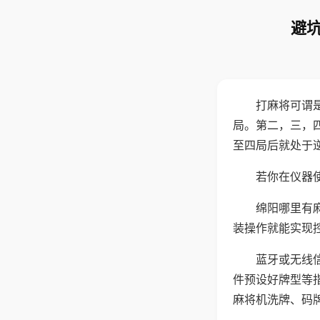
避坑
打麻将可谓
局。第二，三，
至四局后就处于
若你在仪器使
绵阳哪里有
装操作就能实现
蓝牙或无线
件预设好牌型等
麻将机洗牌、码