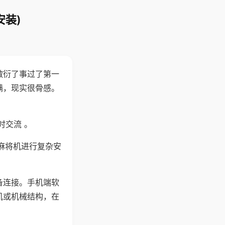
安装)
敷衍了事过了第一
满，现实很骨感。
时交流 。
麻将机进行复杂安
备连接。手机端软
机或机械结构，在