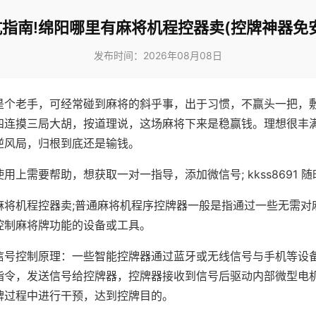
指南!绵阳哪里有麻将机程控器卖(控牌神器免
发布时间：2026年08月08日
是个老手，可经常碰到麻将的斜乎事，出于习惯，不赢头一把，
四连摸三局大胡，按道理说，这场麻将下来是稳赢钱。理想很丰
逆风局，归根到底还是输钱。
用上需要帮助，想获取一对一指导，添加微信号; kkss8691 随
麻将机程控器卖;普通麻将机程序控牌器一般是指通过一些无需对
控制麻将牌功能的设备或工具。
信号控制原理：一些智能控牌器通过蓝牙或无线信号与手机等设
指令，发送信号给控牌器，控牌器接收到信号后驱动内部微型电
牌过程中进行干预，达到控牌目的。