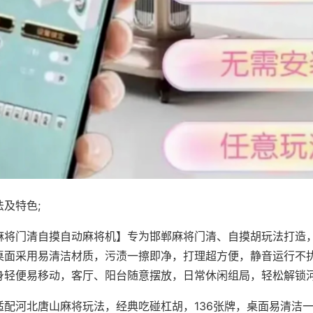
及特色;
麻将门清自摸自动麻将机】专为邯郸麻将门清、自摸胡玩法打造，
桌面采用易清洁材质，污渍一擦即净，打理超方便，静音运行不
身轻便易移动，客厅、阳台随意摆放，日常休闲组局，轻松解锁
适配河北唐山麻将玩法，经典吃碰杠胡，136张牌，桌面易清洁