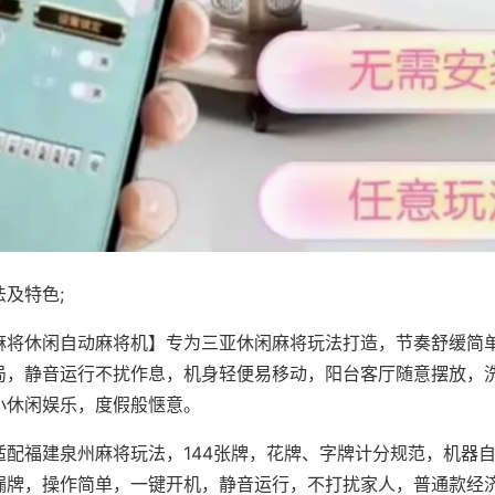
及特色;
麻将休闲自动麻将机】专为三亚休闲麻将玩法打造，节奏舒缓简
局，静音运行不扰作息，机身轻便易移动，阳台客厅随意摆放，
小休闲娱乐，度假般惬意。
适配福建泉州麻将玩法，144张牌，花牌、字牌计分规范，机器
漏牌，操作简单，一键开机，静音运行，不打扰家人，普通款经