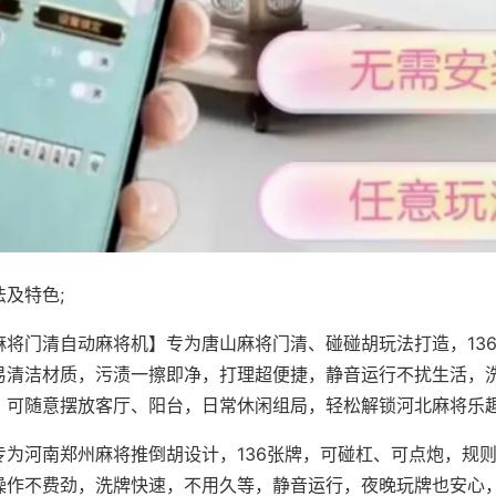
及特色;
麻将门清自动麻将机】专为唐山麻将门清、碰碰胡玩法打造，13
易清洁材质，污渍一擦即净，打理超便捷，静音运行不扰生活，
，可随意摆放客厅、阳台，日常休闲组局，轻松解锁河北麻将乐
专为河南郑州麻将推倒胡设计，136张牌，可碰杠、可点炮，规
操作不费劲，洗牌快速，不用久等，静音运行，夜晚玩牌也安心