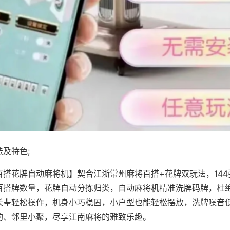
及特色;
百搭花牌自动麻将机】契合江浙常州麻将百搭+花牌双玩法，14
百搭牌数量，花牌自动分拣归类，自动麻将机精准洗牌码牌，杜
长辈轻松操作，机身小巧稳固，小户型也能轻松摆放，洗牌噪音
酌、邻里小聚，尽享江南麻将的雅致乐趣。