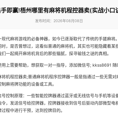
出手即赢!梧州哪里有麻将机程控器卖(实战小口诀
发布时间：2026年08月08日
一现代麻将游戏的必备神器，如今已逐渐取代了传统的手搓麻将
同时，是否曾想过，这看似普通的麻将机，其实也可能隐藏着某
我们一起揭开麻将机背后的那些猫腻，探寻输钱之谜的真相。
用上需要帮助，想获取一对一指导，添加微信号; kkss8691 随
麻将机程控器卖;普通麻将机程序控牌器一般是指通过一些无需对
控制麻将牌功能的设备或工具。
信号控制原理：一些智能控牌器通过蓝牙或无线信号与手机等设
指令，发送信号给控牌器，控牌器接收到信号后驱动内部微型电
牌过程中进行干预，达到控牌目的。