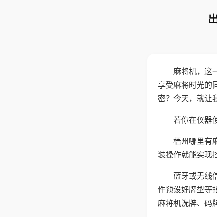
麻将机，这
享受麻将时光的
密？今天，就让
若你在仪器使
梧州哪里有
装操作就能实现
蓝牙或无线
件预设好牌型等
麻将机洗牌、码