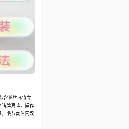
4张含花牌麻将专
绝错牌漏牌，操作
低，慢节奏休闲娱