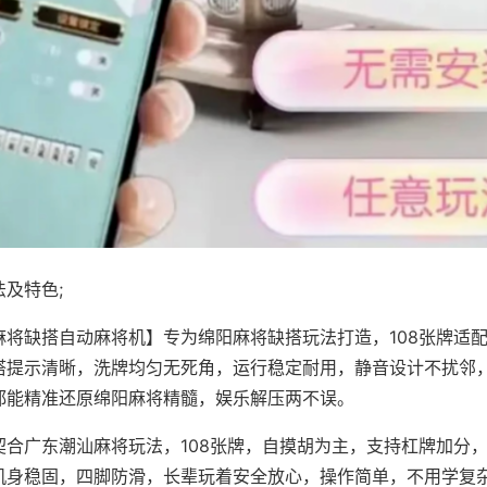
及特色;
麻将缺搭自动麻将机】专为绵阳麻将缺搭玩法打造，108张牌适
搭提示清晰，洗牌均匀无死角，运行稳定耐用，静音设计不扰邻
都能精准还原绵阳麻将精髓，娱乐解压两不误。
契合广东潮汕麻将玩法，108张牌，自摸胡为主，支持杠牌加分
机身稳固，四脚防滑，长辈玩着安全放心，操作简单，不用学复