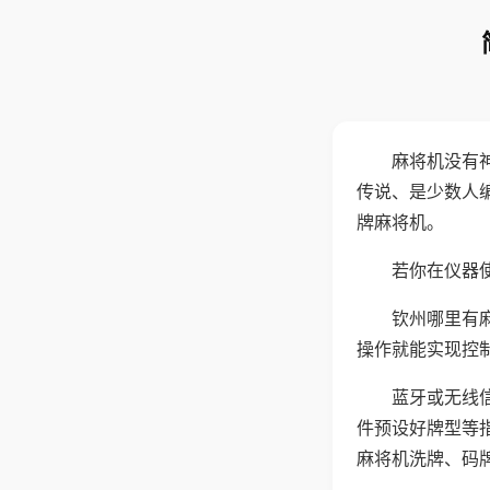
麻将机没有
传说、是少数人
牌麻将机。
若你在仪器使
钦州哪里有
操作就能实现控
蓝牙或无线
件预设好牌型等
麻将机洗牌、码