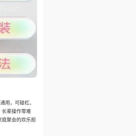
牌通用，可碰杠、
，长辈操作零难
家庭聚会的欢乐担