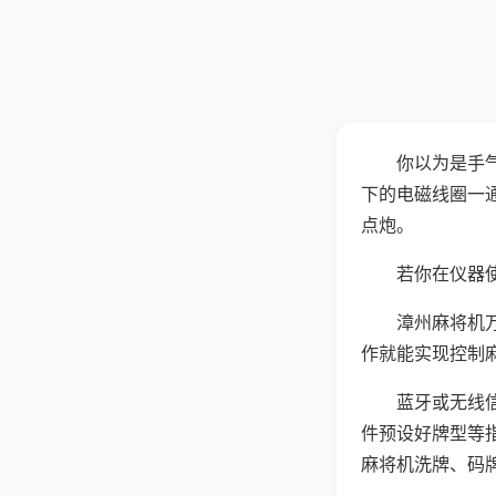
你以为是手
下的电磁线圈一
点炮。
若你在仪器使
漳州麻将机
作就能实现控制
蓝牙或无线
件预设好牌型等
麻将机洗牌、码