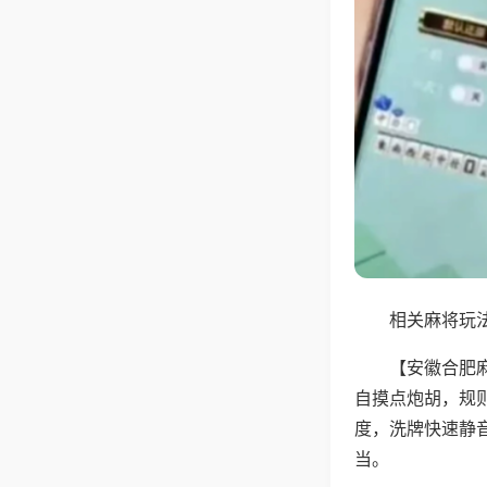
相关麻将玩法
【安徽合肥
自摸点炮胡，规
度，洗牌快速静
当。