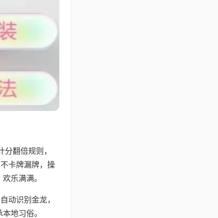
计分翻倍规则，
，不卡牌漏牌，操
，欢乐满满。
器自动识别金龙，
承本地习俗。