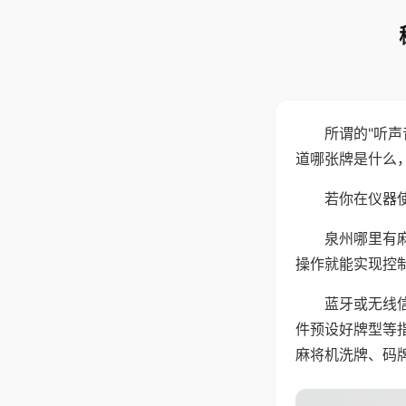
所谓的"听
道哪张牌是什么
若你在仪器使
泉州哪里有
操作就能实现控
蓝牙或无线
件预设好牌型等
麻将机洗牌、码