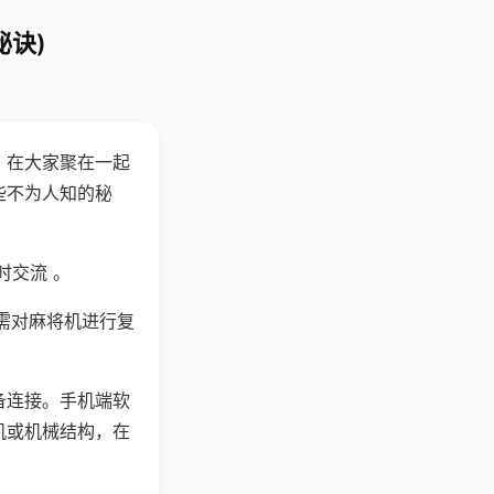
秘诀)
。在大家聚在一起
些不为人知的秘
时交流 。
需对麻将机进行复
备连接。手机端软
机或机械结构，在