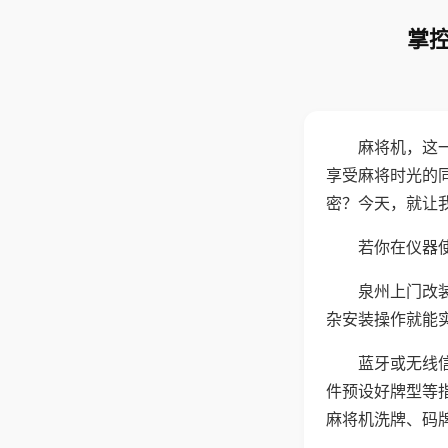
掌控
麻将机，这
享受麻将时光的
密？今天，就让
若你在仪器使
泉州上门改
杂安装操作就能
蓝牙或无线
件预设好牌型等
麻将机洗牌、码