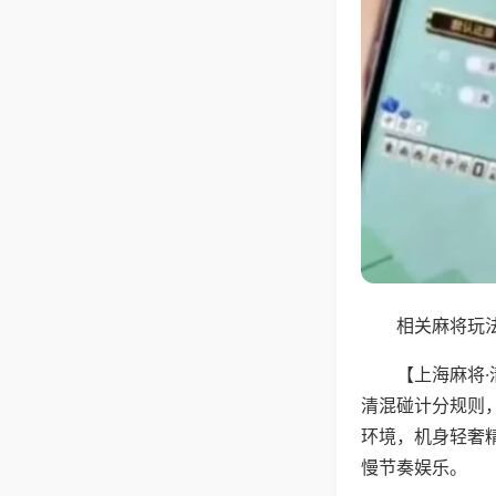
相关麻将玩法
【上海麻将
清混碰计分规则
环境，机身轻奢
慢节奏娱乐。