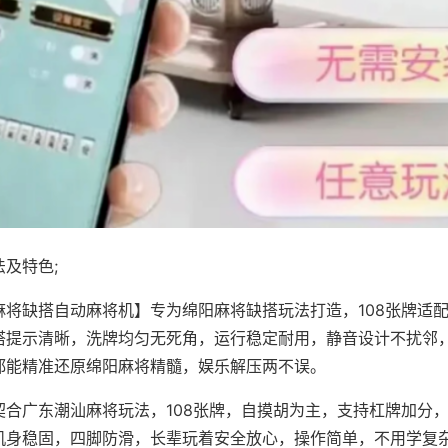
及特色;
麻将缺搭自动麻将机】专为绵阳麻将缺搭玩法打造，108张牌适
搭提示清晰，洗牌均匀无死角，运行稳定耐用，静音设计不扰邻
都能精准还原绵阳麻将精髓，娱乐解压两不误。
契合广东潮汕麻将玩法，108张牌，自摸胡为主，支持杠牌加分
机身稳固，四脚防滑，长辈玩着安全放心，操作简单，不用学复